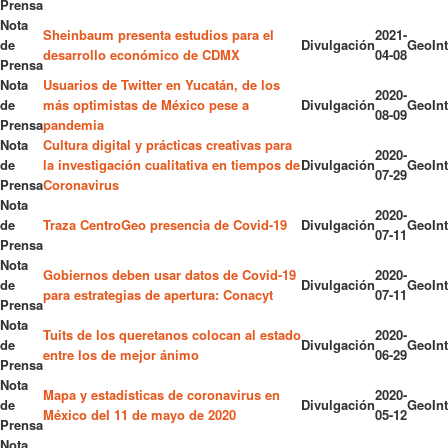
Prensa
Nota
Sheinbaum presenta estudios para el
2021-
de
Divulgación
GeoInt
desarrollo económico de CDMX
04-08
Prensa
Nota
Usuarios de Twitter en Yucatán, de los
2020-
de
más optimistas de México pese a
Divulgación
GeoInt
08-09
Prensa
pandemia
Nota
Cultura digital y prácticas creativas para
2020-
de
la investigación cualitativa en tiempos de
Divulgación
GeoInt
07-29
Prensa
Coronavirus
Nota
2020-
de
Traza CentroGeo presencia de Covid-19
Divulgación
GeoInt
07-11
Prensa
Nota
Gobiernos deben usar datos de Covid-19
2020-
de
Divulgación
GeoInt
para estrategias de apertura: Conacyt
07-11
Prensa
Nota
Tuits de los queretanos colocan al estado
2020-
de
Divulgación
GeoInt
entre los de mejor ánimo
06-29
Prensa
Nota
Mapa y estadísticas de coronavirus en
2020-
de
Divulgación
GeoInt
México del 11 de mayo de 2020
05-12
Prensa
Nota