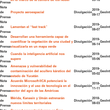
Prensa
Nota
2019-
de
Proyecto aeroespacial
Divulgación
GeoInt
09-17
Prensa
Nota
2019-
de
Lamentan el “fast track”
Divulgación
GeoInt
08-07
Prensa
Nota
Desarrollan una herramienta capaz de
2019-
de
cuantificar la vegetación de una ciudad y
Divulgación
GeoInt
06-14
Prensa
visualizarla en un mapa verde
Nota
Cuando la inteligencia artificial nos
2019-
de
Divulgación
GeoInt
supere
05-06
Prensa
Nota
Amenazas y vulnerabilidad de
2019-
de
contaminación del acuífero kárstico del
Divulgación
GeoInt
05-02
Prensa
estado de Yucatán
Nota
Acuerdo Microsoft-IICA potenciará la
2018-
de
innovación y el uso de tecnología en el
Divulgación
GeoInt
11-11
Prensa
sector del agro de las Américas
Nota
Mérida, Kanasín y Umán estrenarán
2018-
de
Divulgación
GeoInt
nuevos límites territoriales
08-03
Prensa