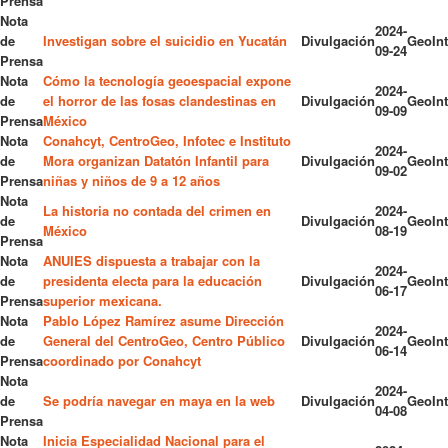
Prensa
Nota
2024-
de
Investigan sobre el suicidio en Yucatán
Divulgación
GeoInt
09-24
Prensa
Nota
Cómo la tecnología geoespacial expone
2024-
de
el horror de las fosas clandestinas en
Divulgación
GeoInt
09-09
Prensa
México
Nota
Conahcyt, CentroGeo, Infotec e Instituto
2024-
de
Mora organizan Datatón Infantil para
Divulgación
GeoInt
09-02
Prensa
niñas y niños de 9 a 12 años
Nota
La historia no contada del crimen en
2024-
de
Divulgación
GeoInt
México
08-19
Prensa
Nota
ANUIES dispuesta a trabajar con la
2024-
de
presidenta electa para la educación
Divulgación
GeoInt
06-17
Prensa
superior mexicana.
Nota
Pablo López Ramírez asume Dirección
2024-
de
General del CentroGeo, Centro Público
Divulgación
GeoInt
06-14
Prensa
coordinado por Conahcyt
Nota
2024-
de
Se podría navegar en maya en la web
Divulgación
GeoInt
04-08
Prensa
Nota
Inicia Especialidad Nacional para el