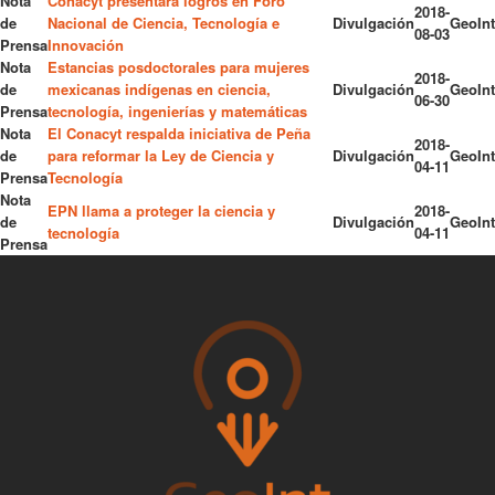
Nota
Conacyt presentará logros en Foro
2018-
de
Nacional de Ciencia, Tecnología e
Divulgación
GeoInt
08-03
Prensa
Innovación
Nota
Estancias posdoctorales para mujeres
2018-
de
mexicanas indígenas en ciencia,
Divulgación
GeoInt
06-30
Prensa
tecnología, ingenierías y matemáticas
Nota
El Conacyt respalda iniciativa de Peña
2018-
de
para reformar la Ley de Ciencia y
Divulgación
GeoInt
04-11
Prensa
Tecnología
Nota
EPN llama a proteger la ciencia y
2018-
de
Divulgación
GeoInt
tecnología
04-11
Prensa