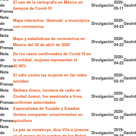
El uso de la cartografía en México en
2020-
de
Divulgación
GeoInt
tiempos de Covid-19
05-11
Prensa
Nota
Mapa interactivo ‘desnuda’ a municipios
2020-
de
Divulgación
GeoInt
con coronavirus
04-23
Prensa
Nota
Mapa y estadísticas de coronavirus en
2020-
de
Divulgación
GeoInt
México del 20 de abril de 2020
04-22
Prensa
Nota
De los casos confirmados de Covid-19 en
2020-
de
la entidad, mujeres representan el
Divulgación
GeoInt
04-22
Prensa
40.96%
Nota
El odio contra las mujeres en las redes
2020-
de
Divulgación
GeoInt
sociales
03-10
Prensa
Nota
Bárbara Greco, locutora de radio en
2020-
de
Ciudad Juárez, fue asesinada a tiros,
Divulgación
GeoInt
02-20
Prensa
confirman autoridades
Nota
Especialistas de Yucatán y Estados
2020-
de
Unidos comparten conocimientos en
Divulgación
GeoInt
02-18
Prensa
apicultura
Nota
La paz se construye, dice Vila a jóvenes
2019-
de
Divulgación
GeoInt
en el marco de la cumbre de los Nobel
09-18