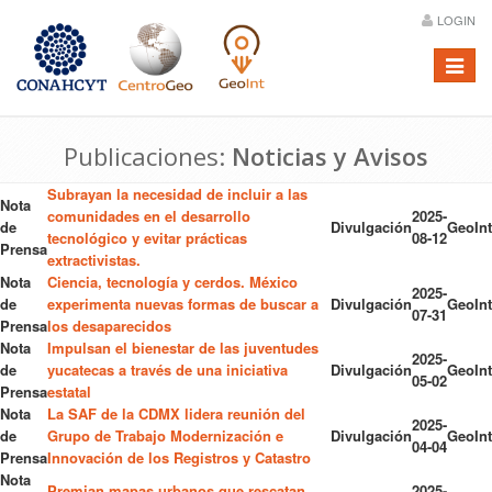
LOGIN
Menú
Publicaciones:
Noticias y Avisos
Subrayan la necesidad de incluir a las
Nota
comunidades en el desarrollo
2025-
de
Divulgación
GeoInt
tecnológico y evitar prácticas
08-12
Prensa
extractivistas.
Nota
Ciencia, tecnología y cerdos. México
2025-
de
experimenta nuevas formas de buscar a
Divulgación
GeoInt
07-31
Prensa
los desaparecidos
Nota
Impulsan el bienestar de las juventudes
2025-
de
yucatecas a través de una iniciativa
Divulgación
GeoInt
05-02
Prensa
estatal
Nota
La SAF de la CDMX lidera reunión del
2025-
de
Grupo de Trabajo Modernización e
Divulgación
GeoInt
04-04
Prensa
Innovación de los Registros y Catastro
Nota
Premian mapas urbanos que rescatan
2025-