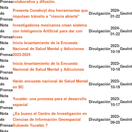
Prensa
colaborativa y difusión.
Nota
Presenta Conahcyt dos herramientas que
2024-
de
Divulgación
GeoInt
impulsan tránsito a "ciencia abierta"
01-22
Prensa
Nota
Investigadores mexicanos crean sistema
2024-
de
con Inteligencia Artificial para dar con
Divulgación
GeoInt
01-22
Prensa
fosas
Nota
Inicia levantamiento de la Encuesta
2023-
de
Nacional de Salud Mental y Adicciones
Divulgación
GeoInt
10-19
Prensa
2023-2024
Nota
Inicia levantamiento de la Encuesta
2023-
de
Divulgación
GeoInt
Nacional de Salud Mental y Adicciones
10-19
Prensa
Nota
Harán encuesta nacional de Salud Mental
2023-
de
Divulgación
GeoInt
en BC
10-19
Prensa
Nota
Yucatán: una promesa para el desarrollo
2023-
de
Divulgación
GeoInt
espacial
10-17
Prensa
Nota
¿Es bueno el Centro de Investigación en
2023-
de
Ciencias de Información Geoespacial
Divulgación
GeoInt
09-25
Prensa
Subsede Yucatán ?
Nota