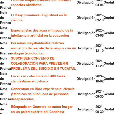
de
Divulgación
GeoInt
espacios olvidados
04-04
Prensa
Nota
El Itssy promueve la igualdad en la
2025-
de
Divulgación
GeoInt
ciencia.
03-10
Prensa
Nota
Especialistas destacan el impacto de la
2025-
de
Divulgación
GeoInt
inteligencia artificial en la educación
03-06
Prensa
Nota
Personas mayahablantes realizan
2024-
de
encuentro de rescate de la lengua con un
Divulgación
GeoInt
12-10
Prensa
enfoque tecnológico,
Nota
SUSCRIBEN CONVENIO DE
2024-
de
COLABORACIÓN PARA PREVEENIR
Divulgación
GeoInt
11-20
Prensa
PROBLEMA DEL SUICIDIO EN YUCATÁN.
Nota
Localizan colectivos mil 400 fosas
2024-
de
Divulgación
GeoInt
clandestinas en Jalisco
10-02
Prensa
Nota
Concentran en libro experiencia, ciencia
2024-
de
y técnicas de búsqueda de personas
Divulgación
GeoInt
09-30
Prensa
desaparecidas
Nota
Búsqueda en Guerrero es como hurgar
2024-
de
Divulgación
GeoInt
en un pajar: experto del Conahcyt
09-30