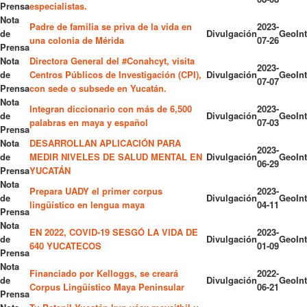
Prensa
especialistas.
Nota
Padre de familia se priva de la vida en
2023-
de
Divulgación
GeoInt
una colonia de Mérida
07-26
Prensa
Nota
Directora General del #Conahcyt, visita
2023-
de
Centros Públicos de Investigación (CPI),
Divulgación
GeoInt
07-07
Prensa
con sede o subsede en Yucatán.
Nota
Integran diccionario con más de 6,500
2023-
de
Divulgación
GeoInt
palabras en maya y español
07-03
Prensa
Nota
DESARROLLAN APLICACIÓN PARA
2023-
de
MEDIR NIVELES DE SALUD MENTAL EN
Divulgación
GeoInt
06-29
Prensa
YUCATÁN
Nota
Prepara UADY el primer corpus
2023-
de
Divulgación
GeoInt
lingüístico en lengua maya
04-11
Prensa
Nota
EN 2022, COVID-19 SESGÓ LA VIDA DE
2023-
de
Divulgación
GeoInt
640 YUCATECOS
01-09
Prensa
Nota
Financiado por Kelloggs, se creará
2022-
de
Divulgación
GeoInt
Corpus Lingüístico Maya Peninsular
06-21
Prensa