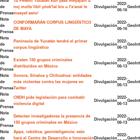
Nota
Tu Petenil Yucatán kun yáax meyajtbil u
2022-
de
noj molts’íibil yóok'lal bix u t'a'anal le
Divulgación
GeoInt
06-16
Prensa
maayat’aano'
Nota
CONFORMARÁN CORPUS LINGÜÍSTICO
2022-
de
Divulgación
GeoInt
DE MAYA
06-16
Prensa
Nota
Península de Yucatán tendrá el primer
2022-
de
Divulgación
GeoInt
corpus lingüístico
06-15
Prensa
Nota
Existen 150 grupos criminales
2022-
de
Divulgación
GeoInt
distribuidos en México
06-13
Prensa
Nota
Sonora, Sinaloa y Chihuahua: entidades
2022-
de
más violentas contra las mujeres en
Divulgación
GeoInt
06-13
Prensa
Twitter
Nota
CNDH pide legislación para combatir
2022-
de
Divulgación
GeoInt
violencia digital
06-13
Prensa
Nota
Detectan investigadores la presencia de
2022-
de
Divulgación
GeoInt
150 grupos criminales en México
06-13
Prensa
Nota
Apps, robótica, geointeligencia: esto
2022-
de
hará el Centro de Desarrollo e Innovación
Divulgación
GeoInt