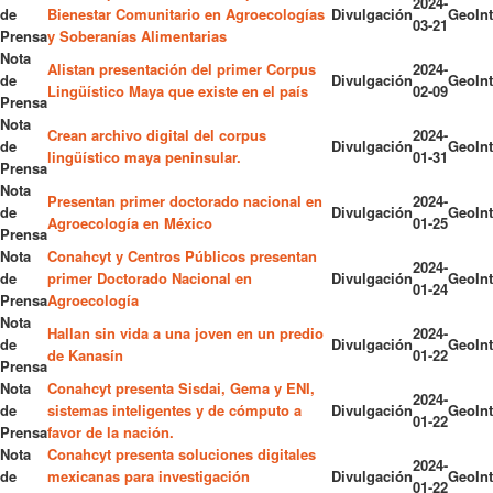
2024-
de
Bienestar Comunitario en Agroecologías
Divulgación
GeoInt
03-21
Prensa
y Soberanías Alimentarias
Nota
Alistan presentación del primer Corpus
2024-
de
Divulgación
GeoInt
Lingüístico Maya que existe en el país
02-09
Prensa
Nota
Crean archivo digital del corpus
2024-
de
Divulgación
GeoInt
lingüístico maya peninsular.
01-31
Prensa
Nota
Presentan primer doctorado nacional en
2024-
de
Divulgación
GeoInt
Agroecología en México
01-25
Prensa
Nota
Conahcyt y Centros Públicos presentan
2024-
de
primer Doctorado Nacional en
Divulgación
GeoInt
01-24
Prensa
Agroecología
Nota
Hallan sin vida a una joven en un predio
2024-
de
Divulgación
GeoInt
de Kanasín
01-22
Prensa
Nota
Conahcyt presenta Sisdai, Gema y ENI,
2024-
de
sistemas inteligentes y de cómputo a
Divulgación
GeoInt
01-22
Prensa
favor de la nación.
Nota
Conahcyt presenta soluciones digitales
2024-
de
mexicanas para investigación
Divulgación
GeoInt
01-22