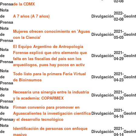
02-08
Prensa
de la CDMX
Nota
2022-
de
A 7 años (A 7 años)
Divulgación
GeoInt
02-08
Prensa
Nota
Mujeres ofrecen conocimiento en 'Aguas
2021-
de
Divulgación
GeoInt
con la Ciencia'
05-05
Prensa
El Equipo Argentino de Antropología
Nota
Forense explicó que otro elemento que
2021-
de
Divulgación
GeoInt
falta en las fiscalías del país son los
04-29
Prensa
arqueólogos, pues hay pocos en activ
Nota
Todo listo para la primera Feria Virtual
2021-
de
Divulgación
GeoInt
de Bioinsumos
04-23
Prensa
Nota
Necesaria una sinergia entre la industria
2021-
de
Divulgación
GeoInt
y la academia: COPARMEX
04-20
Prensa
Nota
Firman convenio para promover en
2021-
de
Aguascalientes la investigación científica
Divulgación
GeoInt
04-16
Prensa
y el desarrollo tecnológico
Nota
Identificación de personas con enfoque
2021-
de
Divulgación
GeoInt
masivo
04-14