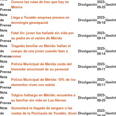
Conoce las rutas de tren que hay en
2023-
de
Divulgación
GeoInt
México
09-25
Prensa
Nota
Llega a Yucatán empresa pionera en
2023-
de
Divulgación
GeoInt
tecnología geoespacial
09-18
Prensa
Nota
Fatal fin: joven fue hallada sin vida por
2023-
de
Divulgación
GeoInt
su padre en el centro de Mérida
09-14
Prensa
Nota
Tragedia familiar en Mérida: hallan el
2023-
de
cuerpo de una joven cuando iban a
Divulgación
GeoInt
09-14
Prensa
comer
Nota
Policía Municipal de Mérida cuida del
2023-
de
Divulgación
GeoInt
bienestar emocional de su personal
09-11
Prensa
Nota
Policía Municipal de Mérida: 10% de los
2023-
de
Divulgación
GeoInt
elementos viven con estrés
09-11
Prensa
Nota
Trágico hallazgo en Mérida: encuentra a
2023-
de
Divulgación
GeoInt
su familiar sin vida en Los Héroes
08-25
Prensa
Nota
Aumentará la llegada de sargazo a las
2023-
de
costas de la Península de Yucatán, dicen
Divulgación
GeoInt
08-08