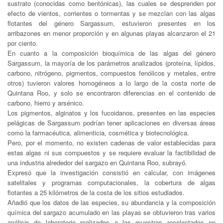
sustrato (conocidas como bentónicas), las cuales se desprenden por
efecto de vientos, corrientes o tormentas y se mezclan con las algas
flotantes del género Sargassum, estuvieron presentes en los
arribazones en menor proporción y en algunas playas alcanzaron el 21
por ciento.
En cuanto a la composición bioquímica de las algas del género
Sargassum, la mayoría de los parámetros analizados (proteína, lípidos,
carbono, nitrógeno, pigmentos, compuestos fenólicos y metales, entre
otros) tuvieron valores homogéneos a lo largo de la costa norte de
Quintana Roo, y solo se encontraron diferencias en el contenido de
carbono, hierro y arsénico.
Los pigmentos, alginatos y los fucoidanos, presentes en las especies
pelágicas de Sargassum podrían tener aplicaciones en diversas áreas
como la farmacéutica, alimenticia, cosmética y biotecnológica.
Pero, por el momento, no existen cadenas de valor establecidas para
estas algas ni sus compuestos y se requiere evaluar la factibilidad de
una industria alrededor del sargazo en Quintana Roo, subrayó.
Expresó que la investigación consistió en calcular, con imágenes
satelitales y programas computacionales, la cobertura de algas
flotantes a 25 kilómetros de la costa de los sitios estudiados.
Añadió que los datos de las especies, su abundancia y la composición
química del sargazo acumulado en las playas se obtuvieron tras varios
análisis de laboratorio realizados a las muestras recolectadas en