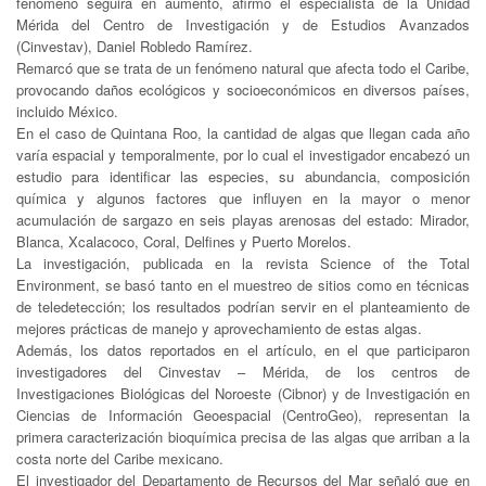
fenómeno seguirá en aumento, afirmó el especialista de la Unidad
Mérida del Centro de Investigación y de Estudios Avanzados
(Cinvestav), Daniel Robledo Ramírez.
Remarcó que se trata de un fenómeno natural que afecta todo el Caribe,
provocando daños ecológicos y socioeconómicos en diversos países,
incluido México.
En el caso de Quintana Roo, la cantidad de algas que llegan cada año
varía espacial y temporalmente, por lo cual el investigador encabezó un
estudio para identificar las especies, su abundancia, composición
química y algunos factores que influyen en la mayor o menor
acumulación de sargazo en seis playas arenosas del estado: Mirador,
Blanca, Xcalacoco, Coral, Delfines y Puerto Morelos.
La investigación, publicada en la revista Science of the Total
Environment, se basó tanto en el muestreo de sitios como en técnicas
de teledetección; los resultados podrían servir en el planteamiento de
mejores prácticas de manejo y aprovechamiento de estas algas.
Además, los datos reportados en el artículo, en el que participaron
investigadores del Cinvestav – Mérida, de los centros de
Investigaciones Biológicas del Noroeste (Cibnor) y de Investigación en
Ciencias de Información Geoespacial (CentroGeo), representan la
primera caracterización bioquímica precisa de las algas que arriban a la
costa norte del Caribe mexicano.
El investigador del Departamento de Recursos del Mar señaló que en