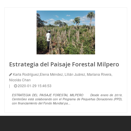
Estrategia del Paisaje Forestal Milpero
Karla Rodríguez,Elena Méndez, Lilián Juárez, Mariana Rivera,
Nicolás Chan
|
2020-01-29 15:46:53
ESTRATEGIA DEL PAISAJE FORESTAL MILPERO Desde enero de 2019,
CentroGeo está colaborando con el Programa de Pequeñas Donaciones (PPD),
con financiamiento del Fondo Mundial pa...