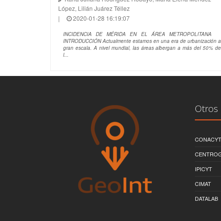
López, Lilián Juárez Téllez
|
2020-01-28 16:19:07
INCIDENCIA DE MÉRIDA EN EL ÁREA METROPOLITANA
INTRODUCCIÓN Actualmente estamos en una era de urbanización a
gran escala. A nivel mundial, las áreas albergan a más del 50% de
l...
Otros 
CONACY
CENTRO
IPICYT
CIMAT
DATALAB