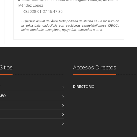
Méndez López
|
2020-01-27 15:47:35
El paisaje actual del Área Metropolitana de Mérida es un mosaico de
la selva baja caducifolia con cactáceas candelabriformes (SBCC),
selva inundable, manglares, rejoyadas, asociados a un ti...
Sitios
Accesos Directos
T
DIRECTORIO
GEO