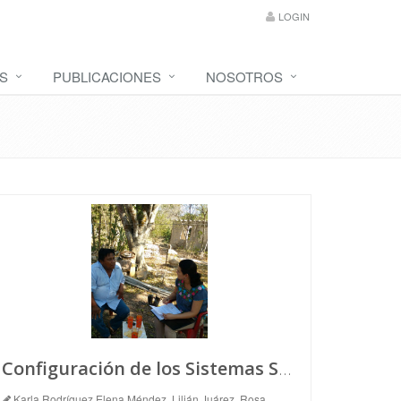
LOGIN
S
PUBLICACIONES
NOSOTROS
Configuración de los Sistemas Socio-Ecológicos en el Área Metropolitana de Mérida
Karla Rodríguez,Elena Méndez, Lilián Juárez, Rosa