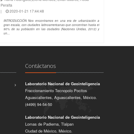
Peralta
|
2020-01-21 17:44:48
INTRODUCCIÓN Nos encontramos en una era de urbanización a
gran escala, con ciudades latinoamericanas que concentran hasta el
90% de su población en las ciudades (Naciones Unidas, 2012) y
un...
Contáctanos
Laboratorio Nacional de Geointeligencia
Fraccionamiento Tecnopolo Pocitos
Aguascalientes, Aguascalientes, México.
(4499) 94-54-50
Laboratorio Nacional de Geointeligencia
Lomas de Padierna, Tlalpan
Ciudad de México, México.