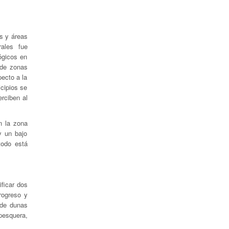
es y áreas
urales fue
ógicos en
 de zonas
ecto a la
cipios se
rciben al
n la zona
y un bajo
todo está
ificar dos
rogreso y
 de dunas
pesquera,