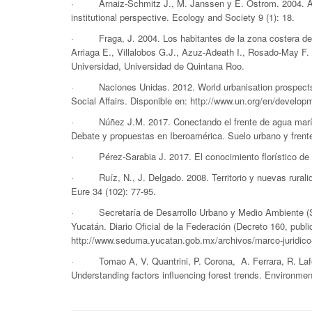
· Arnaiz-Schmitz J., M. Janssen y E. Ostrom. 2004. A fr
institutional perspective. Ecology and Society 9 (1): 18.
· Fraga, J. 2004. Los habitantes de la zona costera de Yu
Arriaga E., Villalobos G.J., Azuz-Adeath I., Rosado-Ma
Universidad, Universidad de Quintana Roo.
· Naciones Unidas. 2012. World urbanisation prospects t
Social Affairs. Disponible en: http://www.un.org/en/develop
· Núñez J.M. 2017. Conectando el frente de agua marítim
Debate y propuestas en Iberoamérica. Suelo urbano y frente
· Pérez-Sarabia J. 2017. El conocimiento florístico de l
· Ruíz, N., J. Delgado. 2008. Territorio y nuevas ruralida
Eure 34 (102): 77-95.
· Secretaría de Desarrollo Urbano y Medio Ambiente (SE
Yucatán. Diario Oficial de la Federación (Decreto 160, publi
http://www.seduma.yucatan.gob.mx/archivos/marco-juridico-
· Tomao A, V. Quantrini, P. Corona, A. Ferrara, R. Lafort
Understanding factors influencing forest trends. Environmen