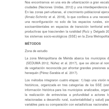
Nos encontramos en una era de urbanización a gran escala
ciudades (Naciones Unidas, 2012) y una interdependencia 
En las zonas peri-urbanas, el crecimiento poblacional ejerce
(Arnaiz-Schmitz et al. 2018), lo que conlleva a una neces
una reconfiguración no solo de los espacios rurales, si
socioambientales en espacios de transición territorial e
productivas que trascienden la ruralidad (Ruíz y Delgado 200
los sistemas socio-ecológicos (SSE) en la Zona Metropolitan
MÉTODOS
Zona de estudio
La zona Metropolitana de Mérida abarca los municipios
(SEDUMA 2012, Núñez et al. 2017), que se ubican al noroe
de vegetación reconocida por afrontar grandes presiones a
henequén (Pérez-Sarabia et al. 2017).
Los métodos integraron cuatro etapas: 1) bajo una visión re
históricos, organizada en tres categorías de los SSE (si
información histórica para los municipios analizados, organi
la realización de entrevistas a profundidad a actores l
relacionadas a desarrollo rural, sustentabilidad y salud) p
variables para su comparación con estadísticas nacionales 