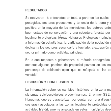
RESULTADOS
Se realizaron 18 entrevistas en total, a partir de los cua
protegidas, sectores productivos y tenencia de la tierra y
positiva en la mayoría de los municipios; los actores ent
buen estado de conservación y una cobertura forestal por 
legalmente protegidas (Áreas Naturales Protegidas), princ
a información estadística, la participación de la poblaci
dedican a los sectores secundario y terciario, a excepció
sector primario como actividad principal.
En lo que respecta a gobernanza, el método cartográfico 
costera; algunos parches de propiedad privada en los mu
porcentaje de población ejidal que es reflejada en las 
vendido”.
DISCUSIÓN Y CONCLUSIONES
La infromación sobre los cambios históricos en la zona metr
sistemas soicioecológicos predominantes. El primer SSE,
Hunucmá, que se caracterizan por contar con una diversid
costeras) asociados a las zonas legalmente protegidas qu
actividad históricamente arraigada en estos municipios des