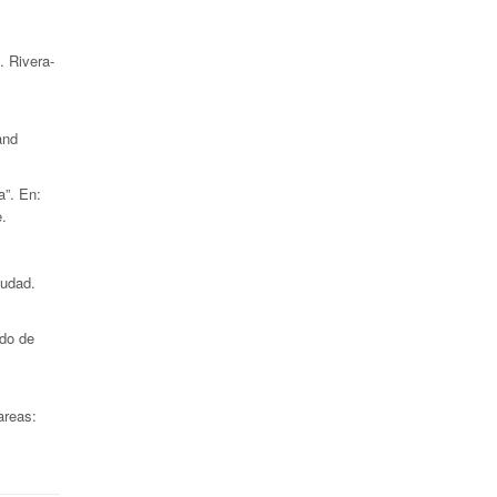
. Rivera-
and
”. En:
e.
iudad.
do de
areas: