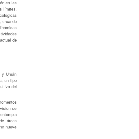
ón en las
 límites.
ecológicas
, creando
dinámicas
tividades
 actual de
cú y Umán
, un tipo
ltivo del
s momentos
visión de
 contempla
 de áreas
inir nueve