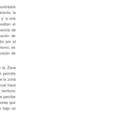
nicipios
stante, la
s y a una
saltan el
sencia de
ración de
to por el
mismo, es
visión de
e la Zona
e permite
de la zona
cual hace
territorio
te percibe
iones que
s bajo un