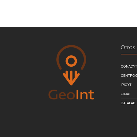
Otros 
CONACY
CENTRO
IPICYT
CIMAT
DATALAB