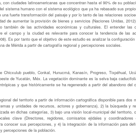
, con ciudades latinoamericanas que concentran hasta el 90% de su poblaci
del sistema humano con el sistema ecológico que ya ha rebasado sus propios
 una fuerte transformación del paisaje y por lo tanto de las relaciones socio
idad de aumentar la provisión de bienes y servicios (Naciones Unidas, 2012)
no también de las actividades económicas y culturales. El entender las 
ntre el campo y la ciudad es relevante para conocer la tendencia de las ac
8). Es por tanto que el objetivo de este estudio es analizar la configuración
a de Mérida a partir de cartografía regional y percepciones sociales.
 de Chicxulub pueblo, Conkal, Hunucmá, Kanasín, Progreso, Tixpéhual, U
ste de Yucatán, Méx. La vegetación dominante es la selva baja caducifolia
ntrópicas y que históricamente se ha regenerado a partir del abandono del cu
gional del territorio a partir de información cartográfica disponible para do
stemas y unidades de recursos, actores y gobernanza), 2) la búsqueda y re
zada en dichas categorías, 3) bajo una visión local-municipal del territorio,
ocales clave (Directores, regidores, comisarios ejidales y coordinadores
ara conocer sus percepciones, y 4) la integración de la información para def
y percepciones de la población.