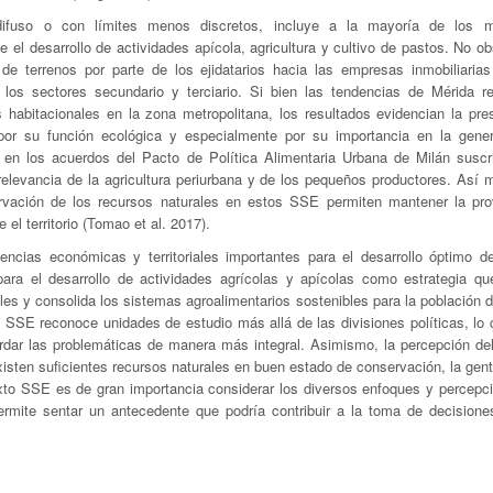
fuso o con límites menos discretos, incluye a la mayoría de los mu
el desarrollo de actividades apícola, agricultura y cultivo de pastos. No ob
 de terrenos por parte de los ejidatarios hacia las empresas inmobiliaria
 los sectores secundario y terciario. Si bien las tendencias de Mérida re
 habitacionales en la zona metropolitana, los resultados evidencian la pre
por su función ecológica y especialmente por su importancia en la gene
o en los acuerdos del Pacto de Política Alimentaria Urbana de Milán suscri
elevancia de la agricultura periurbana y de los pequeños productores. Así 
ervación de los recursos naturales en estos SSE permiten mantener la pro
el territorio (Tomao et al. 2017).
encias económicas y territoriales importantes para el desarrollo óptimo d
para el desarrollo de actividades agrícolas y apícolas como estrategia qu
les y consolida los sistemas agroalimentarios sostenibles para la población 
s SSE reconoce unidades de estudio más allá de las divisiones políticas, lo 
ordar las problemáticas de manera más integral. Asimismo, la percepción del 
isten suficientes recursos naturales en buen estado de conservación, la gen
xto SSE es de gran importancia considerar los diversos enfoques y percepc
 permite sentar un antecedente que podría contribuir a la toma de decisione