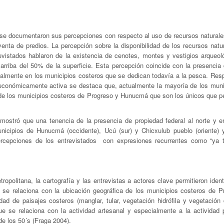
les se documentaron sus percepciones con respecto al uso de recursos natural
 venta de predios. La percepción sobre la disponibilidad de los recursos nat
revistados hablaron de la existencia de cenotes, montes y vestigios arqueol
arriba del 50% de la superficie. Esta percepción coincide con la presencia
ipalmente en los municipios costeros que se dedican todavía a la pesca. Resp
ón económicamente activa se destaca que, actualmente la mayoría de los muni
n de los municipios costeros de Progreso y Hunucmá que son los únicos que pe
mostró que una tenencia de la presencia de propiedad federal al norte y e
nicipios de Hunucmá (occidente), Ucú (sur) y Chicxulub pueblo (oriente) 
percepciones de los entrevistados con expresiones recurrentes como “ya 
opolitana, la cartografía y las entrevistas a actores clave permitieron ident
 se relaciona con la ubicación geográfica de los municipios costeros de P
ad de paisajes costeros (manglar, tular, vegetación hidrófila y vegetación
e se relaciona con la actividad artesanal y especialmente a la actividad 
de los 50´s (Fraga 2004).