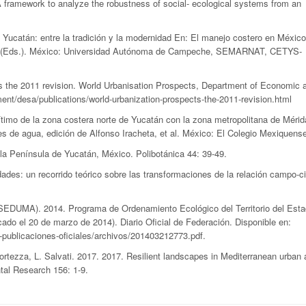
amework to analyze the robustness of social- ecological systems from an
catán: entre la tradición y la modernidad En: El manejo costero en México
y F. (Eds.). México: Universidad Autónoma de Campeche, SEMARNAT, CETYS-
he 2011 revision. World Urbanisation Prospects, Department of Economic 
ment/desa/publications/world-urbanization-prospects-the-2011-revision.html
o de la zona costera norte de Yucatán con la zona metropolitana de Mérida
s de agua, edición de Alfonso Iracheta, et al. México: El Colegio Mexiquens
a Península de Yucatán, México. Polibotánica 44: 39-49.
des: un recorrido teórico sobre las transformaciones de la relación campo-c
DUMA). 2014. Programa de Ordenamiento Ecológico del Territorio del Esta
cado el 20 de marzo de 2014). Diario Oficial de Federación. Disponible en:
publicaciones-oficiales/archivos/201403212773.pdf.
ezza, L. Salvati. 2017. 2017. Resilient landscapes in Mediterranean urban 
tal Research 156: 1-9.