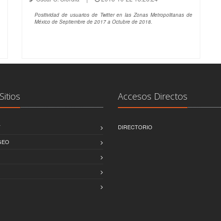
Positividad de usuarios de Twitter en las Zonas Metropolitanas de
México de Septiembre de 2017 a Octubre de 2018.
Sitios
Accesos Directos
T
DIRECTORIO
GEO