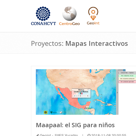
Proyectos:
Mapas Interactivos
Maapaal: el SIG para niños
Geoint + SIIES Yucatán
|
2018-11-08 20:00:55