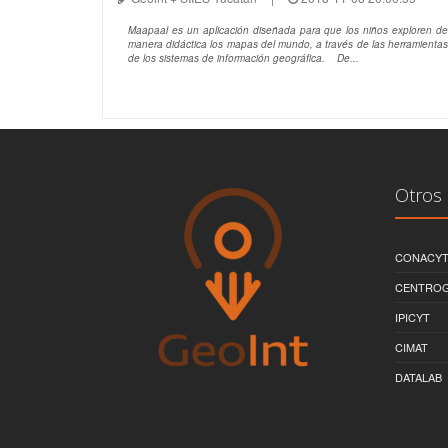
Maapaal es un aplicación diseñada para que los niños exploren de
manera didáctica los mapas del mundo, a través de las herramientas
de los sistemas de información geográfica. De...
Otros 
CONACY
CENTRO
IPICYT
CIMAT
DATALAB