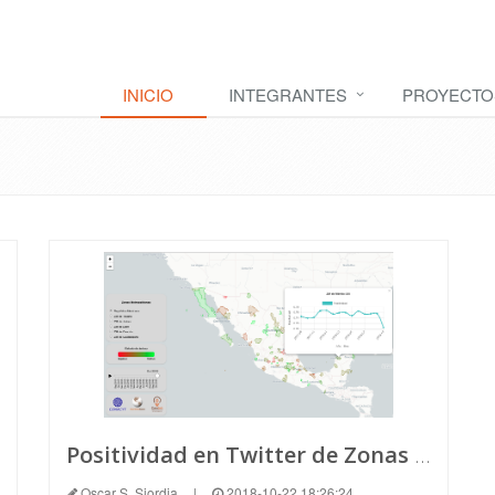
INICIO
INTEGRANTES
PROYECTO
Positividad en Twitter de Zonas Metropolitanas (ZM) en México
Oscar S. Siordia
|
2018-10-22 18:26:24