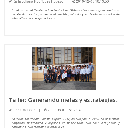
Karla Juliana Rodríguez Robayo
|
2019-12-05 16:13:50
En el marco del Seminario Interinstitucional Sistemas Socio-ecológicos Península
de Yucatán se ha planteado el análisis profundo y el diseño participativo de
alternativas de manejo de los co...
Taller: Generando metas y estrategias para el Paisaje Forestal Milpero de la Península de Yucatán
Elena Méndez
|
2019-08-07 15:37:04
La visión del Paisaje Forestal Milpero (PFM) es que para el 2030, se desarrollen
proyectos innovadores y espacios de participación que sean incluyentes y
equitativos, que fomenten el manejo y l...