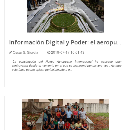
Información Digital y Poder: el aeropuerto que está y no está
Oscar S. Siordia
|
2019-07-17 10:01:43
“La construcción del Nuevo Aeropuerto Internacional ha causado gran
controversia desde el momento en el que se mencionó por primera vez”. Aunque
esta frase podría aplicar perfectamente a c...