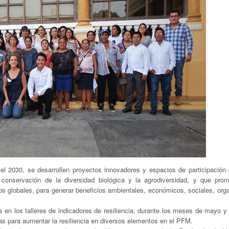
 el 2030, se desarrollen proyectos innovadores y espacios de participación
 conservación de la diversidad biológica y la agrodiversidad, y que pro
os globales, para generar beneficios ambientales, económicos, sociales, orga
s en los talleres de indicadores de resiliencia, durante los meses de mayo y 
cas para aumentar la resiliencia en diversos elementos en el PFM.