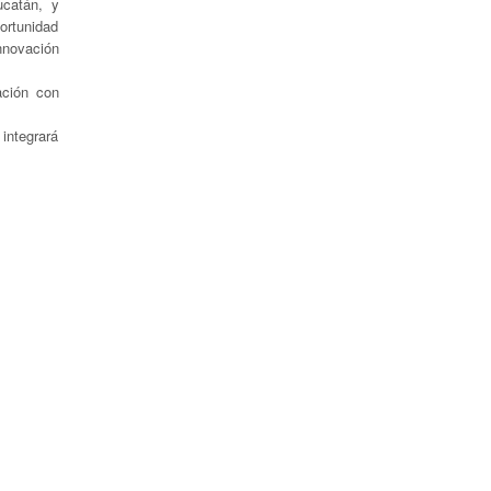
ucatán, y
ortunidad
innovación
ación con
integrará