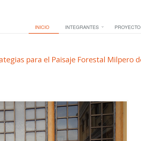
INICIO
INTEGRANTES
PROYECTO
tegias para el Paisaje Forestal Milpero d