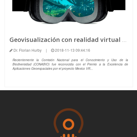
Geovisualización con realidad virtual en ambientes inmersivos
Dr. Florian Hurby
|
2018-11-13 09:44:16
Recientemente la Comisión Nacional para el Conocimiento y Uso de la
Biodiversidad (CONABIO) fue reconocida con el Premio a la Excelencia de
Aplicaciones Geoespaciales por el proyecto Mexico VR...