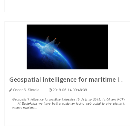
Geospatial intelligence for maritime industries
Oscar S. Siordia
|
2019-06-14 09:48:39
Geospatial intelligence for maritime industries 19 de junio 2019, 11:00 am, PCTY
At Ecoteknica we have built a customer facing web portal to give clients in
various maritime...