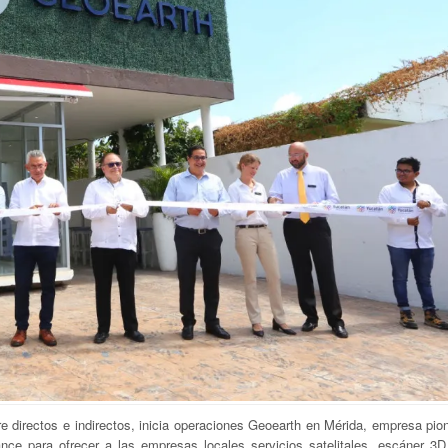
directos e indirectos, inicia operaciones Geoearth en Mérida, empresa pion
nce para ofrecer a las empresas locales servicios satelitales, escáner 3D,