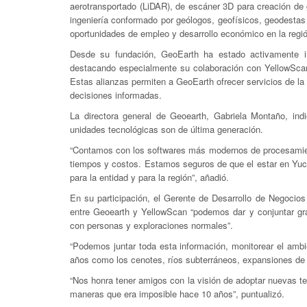
aerotransportado (LiDAR), de escáner 3D para creación de g
ingeniería conformado por geólogos, geofísicos, geodestas
oportunidades de empleo y desarrollo económico en la regi
Desde su fundación, GeoEarth ha estado activamente inv
destacando especialmente su colaboración con YellowScan
Estas alianzas permiten a GeoEarth ofrecer servicios de la 
decisiones informadas.
La directora general de Geoearth, Gabriela Montaño, ind
unidades tecnológicas son de última generación.
“Contamos con los softwares más modernos de procesamien
tiempos y costos. Estamos seguros de que el estar en Yuca
para la entidad y para la región”, añadió.
En su participación, el Gerente de Desarrollo de Negocio
entre Geoearth y YellowScan “podemos dar y conjuntar gr
con personas y exploraciones normales”.
“Podemos juntar toda esta información, monitorear el amb
años como los cenotes, ríos subterráneos, expansiones de t
“Nos honra tener amigos con la visión de adoptar nuevas t
maneras que era imposible hace 10 años”, puntualizó.