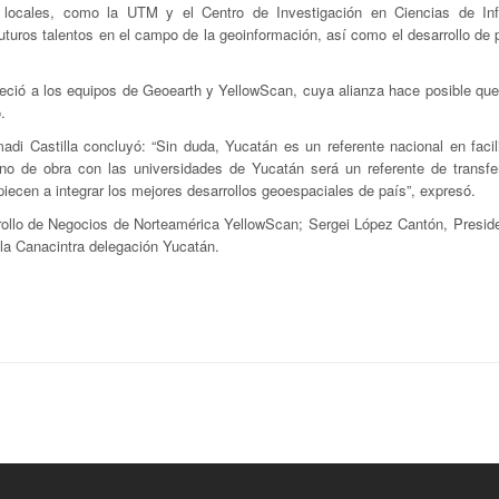
s locales, como la UTM y el Centro de Investigación en Ciencias de In
futuros talentos en el campo de la geoinformación, así como el desarrollo de
eció a los equipos de Geoearth y YellowScan, cuya alianza hace posible que
.
di Castilla concluyó: “Sin duda, Yucatán es un referente nacional en facil
no de obra con las universidades de Yucatán será un referente de transfe
ecen a integrar los mejores desarrollos geoespaciales de país”, expresó.
rrollo de Negocios de Norteamérica YellowScan; Sergei López Cantón, Preside
la Canacintra delegación Yucatán.