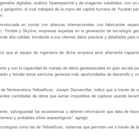
emelos digitales, análisis hiperespectral y de imágenes satelitales, con un
 y geógrafos, el cual trabajará de la mano del capital humano de Yucatán par
ón.
olucrada en contar con alianzas internacionales con fabricantes especi
, Trimble y Skyline, empresas expertas en la generación de tecnología geo
más alta calidad, brindando a sus clientes datos precisos y detallados para 
icó que el equipo de ingeniería de dicha empresa está altamente capacit
to y con la capacidad de manejo de datos geoespaciales en gran escala par
tán y brindar estos servicios generará más oportunidades de desarrollo y cr
s de Norteamérica YellowScan, Joseph Dannemiller, indicó que a través de e
andes cantidades de datos que serían imposibles de capturar usando levan
iente, salvaguardar los ecosistemas y obtener información que data de hace
erreno y probables sitios arqueológicos”, agregó.
ecnologías como las de YellowScan, sistemas que permiten ver a través de la