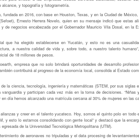
 alcance, y topografía y fotogrametría.
h, fundada en 2016, con base en Houston, Texas, y en la Ciudad de México, a
(Sefoet), Ernesto Herrera Novelo, quien en su mensaje indicó que estas al
l y de negocios encabezada por el Gobernador Mauricio Vila Dosal, en la E
ial que ha elegido establecerse en Yucatán, y esto no es una casualid
uctura, a nuestra calidad de vida y, sobre todo, a nuestro talento humano”
nicial de 18 millones de pesos.
oearth, empresa que no solo brindará oportunidades de desarrollo profesion
también contribuirá al progreso de la economía local, consolida al Estado co
 de la ciencia, tecnología, ingeniería y matemáticas (STEM, por sus siglas e
la vanguardia y participan cada vez más en la toma de decisiones. “Niñas 
y en día hemos alcanzado una matrícula cercana al 30% de mujeres en las ca
 alianzas y creer en el talento yucateco. Hoy, somos el quinto polo en todo 
EM, y esto lo estamos consolidando con gente local” y destacó que la encarg
s egresada de la Universidad Tecnológica Metropolitana (UTM).
ntenimiento de aeronaves no tripuladas y el data procesing de levantamientos