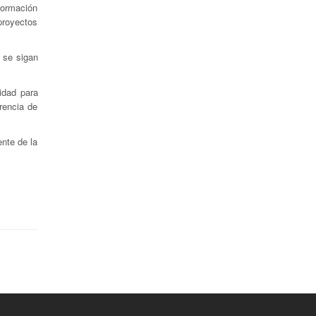
formación
 proyectos
 se sigan
idad para
rencia de
nte de la