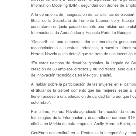
Information Modeling (BIM), seguridad con drones de amplio
A la ceremonia de inauguración de las oficinas de Geoeart
titular de la Secretaría de Fomento Económico y Trabajo 
concretaron en junio pasado durante una misión comercia
Internacional de Aeronáutica y Espacio París-Le Bourget.
“Geoearth es una empresa líder en tecnología geoespac
reconocimiento a nuestras fortalezas, a nuestra infraestr
Herrera Novelo quien detalló que se trata de una inversión i
“En estos tiempos de desafíos globales, la llegada de Ge
creación de 30 empleos directos y 80 indirectos, sino que 
de innovación tecnológica en México”, añadió.
Al hablar sobre la participación de las mujeres en el campo
el titular de la Sefoet comentó que las mujeres están a 
tienen acceso a una educación de calidad tanto así que ho
este rubro”.
Por último, Herrera Novelo agradeció “la creación de estas
tecnologías de la información y desarrollo de carreras ST
oficina en Mérida de esta empresa, Arelly Marrufo Balán, e
GeoEarth desarrollará en la Península la integración y ma