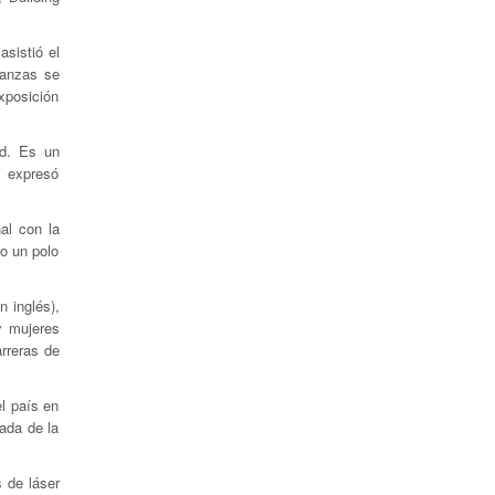
sistió el
ianzas se
xposición
ad. Es un
, expresó
al con la
mo un polo
n inglés),
y mujeres
rreras de
el país en
ada de la
 de láser