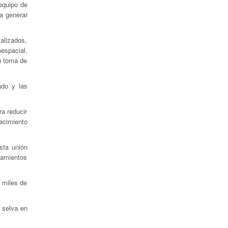
 equipo de
a generar
alizados,
espacial.
la toma de
ado y las
a reducir
ecimiento
sta unión
tamientos
 miles de
 selva en