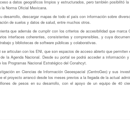
ceso a datos geográficos limpios y estructurados, pero también posibilitó la
 la Norma Oficial Mexicana.
 su desarrollo, descargar mapas de todo el país con información sobre divers
ación de suelos y datos de salud, entre muchos otros.
amienta que además de cumplir con los criterios de accesibilidad que marca 
arios interfaces coherentes, consistentes y comprensibles, y cuya documen
rabajo y bibliotecas de software públicas y colaborativas.
 se articulan con los ENI, que son espacios de acceso abierto que permiten 
os de la Agenda Nacional. Desde su portal se podrá acceder a información y
de los Programas Nacional Estratégico del Conahcyt.
estigación en Ciencias de Información Geoespacial (CentroGeo) y sus invest
 el proyecto arrancó desde los meses previos a la llegada de la actual admi
illones de pesos en su desarrollo, con el apoyo de un equipo de 40 cien