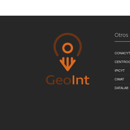
Otros 
CONACY
CENTRO
IPICYT
CIMAT
DATALAB