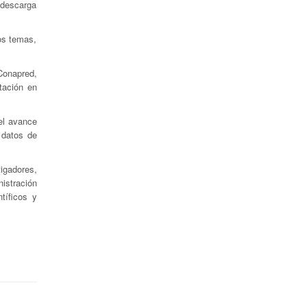
 descarga
os temas,
Conapred,
tación en
el avance
 datos de
igadores,
nistración
tíficos y