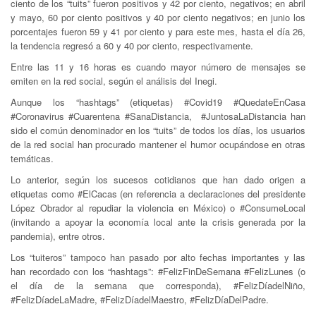
ciento de los “tuits” fueron positivos y 42 por ciento, negativos; en abril
y mayo, 60 por ciento positivos y 40 por ciento negativos; en junio los
porcentajes fueron 59 y 41 por ciento y para este mes, hasta el día 26,
la tendencia regresó a 60 y 40 por ciento, respectivamente.
Entre las 11 y 16 horas es cuando mayor número de mensajes se
emiten en la red social, según el análisis del Inegi.
Aunque los “hashtags” (etiquetas) #Covid19 #QuedateEnCasa
#Coronavirus #Cuarentena #SanaDistancia, #JuntosaLaDistancia han
sido el común denominador en los “tuits” de todos los días, los usuarios
de la red social han procurado mantener el humor ocupándose en otras
temáticas.
Lo anterior, según los sucesos cotidianos que han dado origen a
etiquetas como #ElCacas (en referencia a declaraciones del presidente
López Obrador al repudiar la violencia en México) o #ConsumeLocal
(invitando a apoyar la economía local ante la crisis generada por la
pandemia), entre otros.
Los “tuiteros” tampoco han pasado por alto fechas importantes y las
han recordado con los “hashtags”: #FelizFinDeSemana #FelizLunes (o
el día de la semana que corresponda), #FelizDíadelNiño,
#FelizDíadeLaMadre, #FelizDíadelMaestro, #FelizDíaDelPadre.