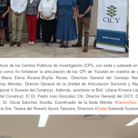
ectivos de los Centros Públicos de Investigación (CPI), con sede o subsede e
vo como fin fortalecer la articulación de los CPI de Yucatán en materia de 
. María Elena Álvarez-Buylla Roces, Directora General del Consejo Na
íaz Méndez, Director General de la Unidad de Articulación Sectorial y Reg
egional 5 Sureste del Conahcyt. Además, asistieron la Biól. Liliana Ximena L
el Conahcyt; El Dr. Pedro Iván González Chi, Director General del CICY; D
; Dr. Oscar Sánchez Siordia, Coordinador de la Sede Mérida-
#CentroGeo
;
 la Dra. Teresa del Rosario Ayora Talavera, Directora
#Ciatej
Subsede Surest