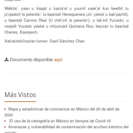
Walkila’, yaan u káajal u kaxta’al u yuumil xaak’al kun beetbil tu
jo’ojaatsil le petenila’: tu baantail Henequenera (Jo’ yéetel u bak’pachil);
u baantail Camino Real (U chik’inil le petenilo’); u lak’inil Yucatán; u
noojolil Yucatán yéetel u chúumukil Quintana Roo; beyxan tu baantail
Chenes, Kaanpech.
Xak'alutskíinsa'an tumen: Sasil Sánchez Chan
Documento disponible
aquí
Más Vistos
Mapa y estadísticas de coronavirus en México del 20 de abril de
2020
El uso de la cartografía en México en tiempos de Covid-19
Amenazas y vulnerabilidad de contaminación del acuífero kárstico del
estado...