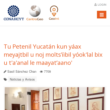
LOGIN
Menú
Tu Petenil Yucatán kun yáax
meyajtbil u noj molts’íibil yóok'lal bix
u t'a'anal le maayat’aano'
Sasil Sánchez Chan
7709
Noticias y Avisos