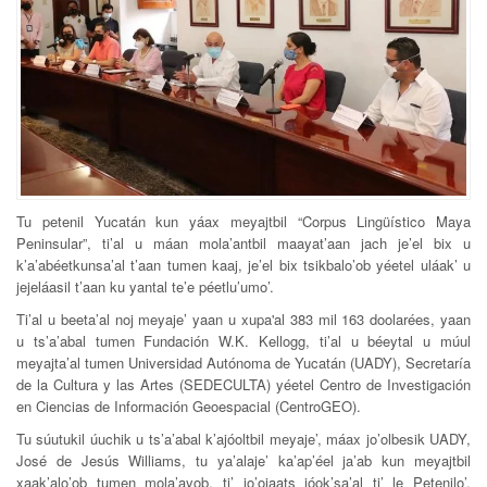
Tu petenil Yucatán kun yáax meyajtbil “Corpus Lingüístico Maya
Peninsular”, ti’al u máan mola’antbil maayat’aan jach je’el bix u
k’a’abéetkunsa’al t’aan tumen kaaj, je’el bix tsikbalo’ob yéetel uláak’ u
jejeláasil t’aan ku yantal te’e péetlu’umo’.
Ti’al u beeta’al noj meyaje’ yaan u xupa'al 383 mil 163 doolarées, yaan
u ts’a’abal tumen Fundación W.K. Kellogg, ti’al u béeytal u múul
meyajta’al tumen Universidad Autónoma de Yucatán (UADY), Secretaría
de la Cultura y las Artes (SEDECULTA) yéetel Centro de Investigación
en Ciencias de Información Geoespacial (CentroGEO).
Tu súutukil úuchik u ts’a’abal k’ajóoltbil meyaje’, máax jo’olbesik UADY,
José de Jesús Williams, tu ya’alaje’ ka’ap’éel ja’ab kun meyajtbil
xaak’alo’ob tumen mola’ayob, ti’ jo’ojaats jóok’sa’al ti’ le Petenilo’,