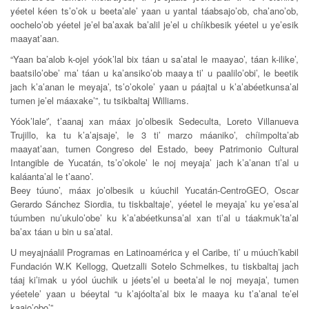
yéetel kéen ts’o’ok u beeta’ale’ yaan u yantal táabsajo’ob, cha’ano’ob,
oochelo’ob yéetel je’el ba’axak ba’alil je’el u chíikbesik yéetel u ye’esik
maayat’aan.
“Yaan ba’alob k-ojel yóok’lal bix táan u sa’atal le maayao’, táan k-ilike’,
baatsilo’obe’ ma’ táan u ka’ansiko’ob maaya ti’ u paalilo’obi’, le beetik
jach k’a’anan le meyaja’, ts’o’okole’ yaan u páajtal u k’a’abéetkunsa’al
tumen je’el máaxake’”, tu tsikbaltaj Williams.
Yóok’lale'’, t’aanaj xan máax jo’olbesik Sedeculta, Loreto Villanueva
Trujillo, ka tu k’a’ajsaje’, le 3 ti’ marzo máaniko’, chíimpolta’ab
maayat’aan, tumen Congreso del Estado, beey Patrimonio Cultural
Intangible de Yucatán, ts’o’okole’ le noj meyaja’ jach k’a’anan ti’al u
kaláanta’al le t’aano’.
Beey túuno’, máax jo’olbesik u kúuchil Yucatán-CentroGEO, Oscar
Gerardo Sánchez Siordia, tu tiskbaltaje’, yéetel le meyaja’ ku ye’esa’al
túumben nu’ukulo’obe’ ku k’a’abéetkunsa’al xan ti’al u táakmuk’ta’al
ba’ax táan u bin u sa’atal.
U meyajnáalil Programas en Latinoamérica y el Caribe, ti’ u múuch’kabil
Fundación W.K Kellogg, Quetzalli Sotelo Schmelkes, tu tiskbaltaj jach
táaj ki’imak u yóol úuchik u jéets’el u beeta’al le noj meyaja’, tumen
yéetele’ yaan u béeytal “u k’ajóolta’al bix le maaya ku t’a’anal te’el
kaajo’obo’”.