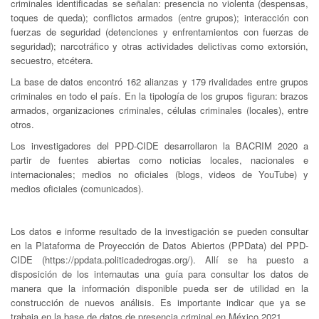
criminales identificadas se señalan: presencia no violenta (despensas,
toques de queda); conflictos armados (entre grupos); interacción con
fuerzas de seguridad (detenciones y enfrentamientos con fuerzas de
seguridad); narcotráfico y otras actividades delictivas como extorsión,
secuestro, etcétera.
La base de datos encontró 162 alianzas y 179 rivalidades entre grupos
criminales en todo el país. En la tipología de los grupos figuran: brazos
armados, organizaciones criminales, células criminales (locales), entre
otros.
Los investigadores del PPD-CIDE desarrollaron la BACRIM 2020 a
partir de fuentes abiertas como noticias locales, nacionales e
internacionales; medios no oficiales (blogs, videos de YouTube) y
medios oficiales (comunicados).
Los datos e informe resultado de la investigación se pueden consultar
en la Plataforma de Proyección de Datos Abiertos (PPData) del PPD-
CIDE (https://ppdata.politicadedrogas.org/). Allí se ha puesto a
disposición de los internautas una guía para consultar los datos de
manera que la información disponible pueda ser de utilidad en la
construcción de nuevos análisis. Es importante indicar que ya se
trabaja en la base de datos de presencia criminal en México 2021.