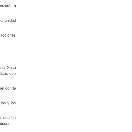
enzarán a
portunidad
 acciones
nuel Sosa
ticas que
ran con la
 las y los
b, acuden
 desee.