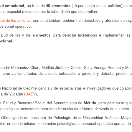
lud emocional
, un total de
40 elementos
(10 por ciento de los policías) com
 una especial relevancia por la labor diaria que desarrollan.
al de los policías
, con anterioridad también han detectado y atendido con o
personal operativo.
salud de las y los elementos, para detectar incidencias e implementar las
ocional
.
 Gandhi Hernández Chan, Matilde Jiménez-Coello, Sally Venega Romero y Ma
omaron varios criterios de análisis enfocados a prevenir y detectar problemá
o Nacional de Geointeligencia y de especialistas e investigadores que colabo
a de Yucatán (
UADY
).
e Salud y Bienestar Social del Ayuntamiento de
Mérida
, para garantizar que
icológicos necesarios para atender cualquier síntoma derivado de su labor.
el último grado de la carrera de Psicología de la Universidad Anáhuac Maya
ial, en donde brindan orientación psicológica al personal operativo que así lo