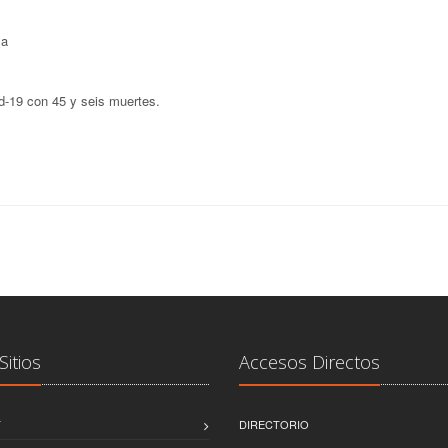
-19 con 45 y seis muertes.
Sitios
Accesos Directos
T
DIRECTORIO