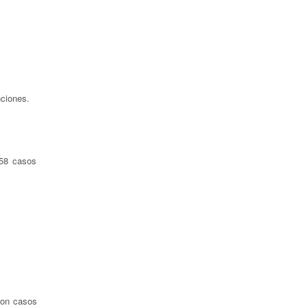
nciones.
758 casos
son casos