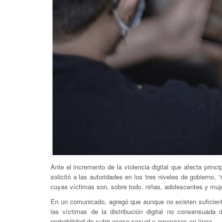
Ante el incremento de la violencia digital que afecta pri
solicitó a las autoridades en los tres niveles de gobierno, “
cuyas víctimas son, sobre todo, niñas, adolescentes y muj
En un comunicado, agregó que aunque no existen suficiente
las víctimas de la distribución digital no consensuad
probabilidad de sufrir acoso sexual y amenazas en línea.