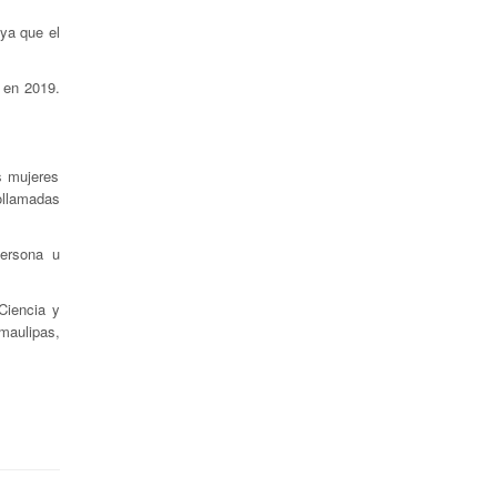
 ya que el
t en 2019.
s mujeres
ollamadas
persona u
Ciencia y
maulipas,