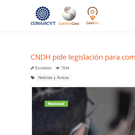
CNDH pide legislación para comb
Excelsior
7534
Noticias y Avisos