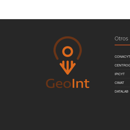
Otros 
CONACY
CENTRO
IPICYT
CIMAT
DATALAB