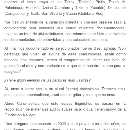
analizan el habla maya es en Tekax, Tahdziú, Pixila, Texán de
Palomeque, Hunukú, Dzonot Carretero y Tizimín (Yucatán); Dzitbalché
(Campeche); y Tuzik, San Silverio y Sabán (Quintana Roo).
“Se hizo un análisis de la variación dialectal y con esa base se sacó la
convocatoria para personas que serían nuestros documentadores,
tuvimos un total de 484 solicitudes, posteriormente se hizo una revisión
de documentación, de entrevistas y una selección”, comenta.
Al final, los documentadores seleccionados fueron diez, agrega. “Son
personas que viven en alguna de esas comunidades, están como
becarios con nosotros, tienen el compromiso de hacer una hora de
grabación al mes y ese producto es el que será nuestro insumo para el
desglose”.
¿Tiene algún ejemplo de las palabras más usadas?
Sí, nieto o nieta: áabil y su plural (nietos) áabitsilo’ob. También atpuj
que significa sobresaliente, awat que es gritar y ba’al que es cosa.
Abreu Cano señala que este corpus lingüístico se basará en la
recopilación de materiales audiovisuales para lo cual tienen apoyo de la
Fundación Kellogg.
“Nos otorgaron presupuesto en 2022 y este proyecto es a dos años, en
ese tiempo crearemos el demo, lo que se busca es recopilar los