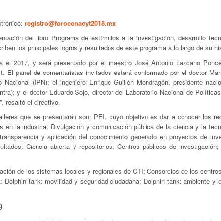
ctrónico:
registro@foroconacyt2018.mx
ntación del libro Programa de estímulos a la investigación, desarrollo tecn
iben los principales logros y resultados de este programa a lo largo de su his
a el 2017, y será presentado por el maestro José Antonio Lazcano Ponce,
t. El panel de comentaristas invitados estará conformado por el doctor Mari
co Nacional (IPN); el ingeniero Enrique Guillén Mondragón, presidente nacio
ra); y el doctor Eduardo Sojo, director del Laboratorio Nacional de Política
resaltó el directivo.
lleres que se presentarán son: PEI, cuyo objetivo es dar a conocer los req
s en la industria; Divulgación y comunicación pública de la ciencia y la tec
a transparencia y aplicación del conocimiento generado en proyectos de inve
tados; Ciencia abierta y repositorios; Centros públicos de investigación;
dación de los sistemas locales y regionales de CTI; Consorcios de los centro
a; Dolphin tank: movilidad y seguridad ciudadana; Dolphin tank: ambiente y d
9