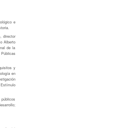
ológico e
toria.
 director
o Alberto
nal de la
s Públicas
uisitos y
nología en
stigación
 Estímulo
s públicos
esarrollo;