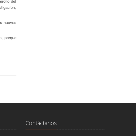
rollo del
stigación,
os nuevos
o, porque
Contáctanos