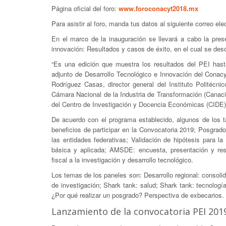
Página oficial del foro:
www.foroconacyt2018.mx
Para asistir al foro, manda tus datos al siguiente correo ele
En el marco de la inauguración se llevará a cabo la prese
innovación: Resultados y casos de éxito, en el cual se descr
“Es una edición que muestra los resultados del PEI hast
adjunto de Desarrollo Tecnológico e Innovación del Conacy
Rodríguez Casas, director general del Instituto Politécni
Cámara Nacional de la Industria de Transformación (Canacint
del Centro de Investigación y Docencia Económicas (CIDE)”, 
De acuerdo con el programa establecido, algunos de los ta
beneficios de participar en la Convocatoria 2019; Posgrado
las entidades federativas; Validación de hipótesis para l
básica y aplicada; AMSDE: encuesta, presentación y resul
fiscal a la investigación y desarrollo tecnológico.
Los temas de los paneles son: Desarrollo regional: consoli
de investigación; Shark tank: salud; Shark tank: tecnologí
¿Por qué realizar un posgrado? Perspectiva de exbecarios.
Lanzamiento de la convocatoria PEI 201