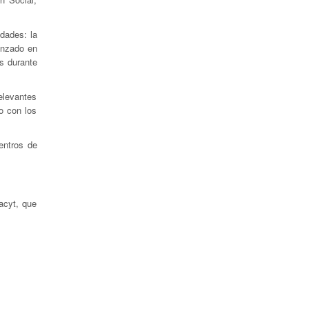
dades: la
anzado en
s durante
elevantes
o con los
entros de
acyt, que