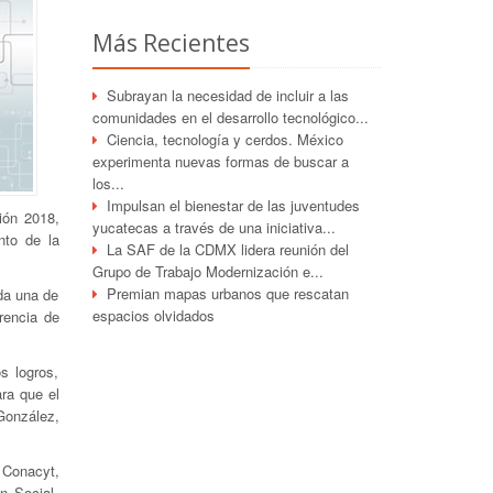
Más Recientes
Subrayan la necesidad de incluir a las
comunidades en el desarrollo tecnológico...
Ciencia, tecnología y cerdos. México
experimenta nuevas formas de buscar a
los...
Impulsan el bienestar de las juventudes
ión 2018,
yucatecas a través de una iniciativa...
nto de la
La SAF de la CDMX lidera reunión del
Grupo de Trabajo Modernización e...
Premian mapas urbanos que rescatan
ada una de
espacios olvidados
rencia de
s logros,
ara que el
González,
 Conacyt,
n Social,