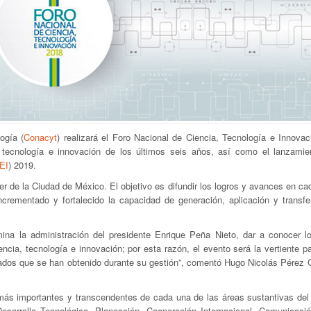
ogía (
Conacyt
) realizará el Foro Nacional de Ciencia, Tecnología e Innovac
 tecnología e innovación de los últimos seis años, así como el lanzamie
EI
) 2019.
er de la Ciudad de México. El objetivo es difundir los logros y avances en c
ncrementado y fortalecido la capacidad de generación, aplicación y transfe
ina la administración del presidente Enrique Peña Nieto, dar a conocer lo
ncia, tecnología e innovación; por esta razón, el evento será la vertiente p
tados que se han obtenido durante su gestión”, comentó Hugo Nicolás Pérez 
os más importantes y transcendentes de cada una de las áreas sustantivas del
esarrollo Tecnológico, Planeación, Cooperación Internacional, Comunicació