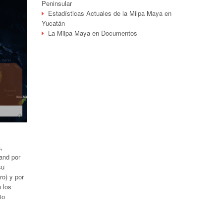
Peninsular
Estadísticas Actuales de la Milpa Maya en
Yucatán
La Milpa Maya en Documentos
,
tand por
su
ro) y por
 los
to