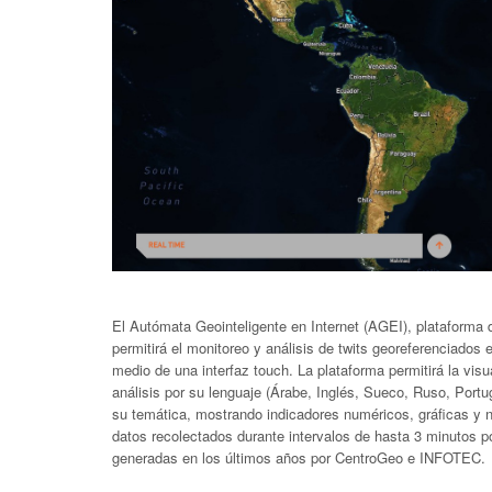
El Autómata Geointeligente en Internet (AGEI), plataforma d
permitirá el monitoreo y análisis de twits georeferenciados 
medio de una interfaz touch. La plataforma permitirá la vis
análisis por su lenguaje (Árabe, Inglés, Sueco, Ruso, Portu
su temática, mostrando indicadores numéricos, gráficas y n
datos recolectados durante intervalos de hasta 3 minutos po
generadas en los últimos años por CentroGeo e INFOTEC.