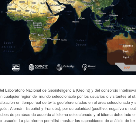
el Laboratorio Nacional de Geointeligencia (GeoInt) y del consorcio Intelinova
en cualquier región del mundo seleccionable por los usuarios o visitantes al s
ualización en tiempo real de twits georeferenciados en el área seleccionada y 
gués, Alemán, Español y Francés), por su polaridad (positivo, negativo o neut
ubes de palabras de acuerdo al idioma seleccionado y al idioma detectado en
r usuario. La plataforma permitirá mostrar las capacidades de análisis de tex