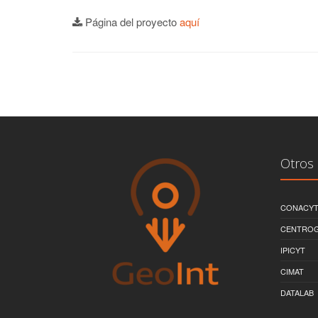
Página del proyecto
aquí
Otros 
CONACY
CENTRO
IPICYT
CIMAT
DATALAB